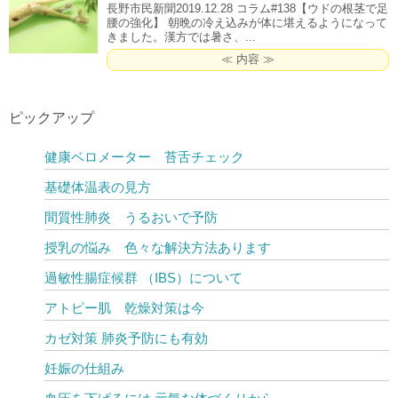
長野市民新聞2019.12.28 コラム#138【ウドの根茎で足
腰の強化】 朝晩の冷え込みが体に堪えるようになって
きました。漢方では暑さ、...
≪ 内容 ≫
ピックアップ
健康ベロメーター 苔舌チェック
基礎体温表の見方
間質性肺炎 うるおいで予防
授乳の悩み 色々な解決方法あります
過敏性腸症候群 （IBS）について
アトピー肌 乾燥対策は今
カゼ対策 肺炎予防にも有効
妊娠の仕組み