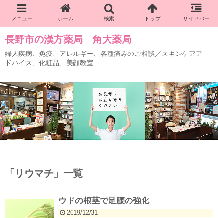
長野市の漢方薬局 角大薬局
婦人疾病、免疫、アレルギー、各種痛みのご相談／スキンケアア
ドバイス、化粧品、美顔教室
「
リウマチ
」
一覧
ウドの根茎で足腰の強化
2019/12/31