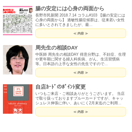
腸の安定には心身の両面から
長野市民新聞 2018.7.14 コラム#103 【腸の安定には
心身の両面から】 過敏性腸症候群は、従来若い女性
に多いとされてきましたが、最...
≪ 内容 ≫
周先生の相談DAY
中医師 周先生の相談DAY 得意分野は、不妊症、生理
や更年期に関する婦人科疾病、がん、生活習慣病
等。日本語の上手な女性の先生ですので...
≪ 内容 ≫
自店ｶｰﾄﾞのﾎﾟｲﾝﾄ変更
いつもご来店・ご相談ありがとうございます。 当店
で取り扱っておりますブルーカードですが、キャッ
シュレス伸張に伴い、あいにく2月末迄のご利用...
≪ 内容 ≫