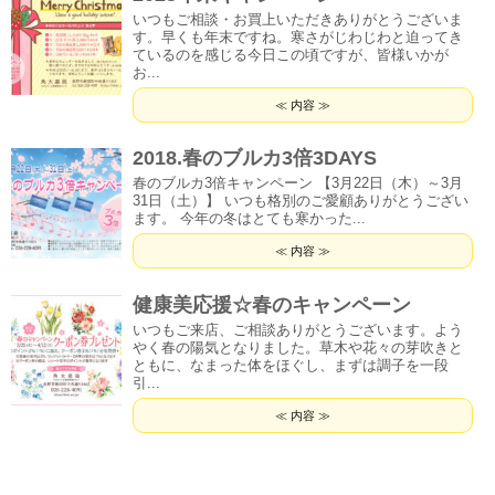
いつもご相談・お買上いただきありがとうございま
す。早くも年末ですね。寒さがじわじわと迫ってき
ているのを感じる今日この頃ですが、皆様いかが
お...
≪ 内容 ≫
2018.春のブルカ3倍3DAYS
春のブルカ3倍キャンペーン 【3月22日（木）～3月
31日（土）】 いつも格別のご愛顧ありがとうござい
ます。 今年の冬はとても寒かった...
≪ 内容 ≫
健康美応援☆春のキャンペーン
いつもご来店、ご相談ありがとうございます。よう
やく春の陽気となりました。草木や花々の芽吹きと
ともに、なまった体をほぐし、まずは調子を一段
引...
≪ 内容 ≫